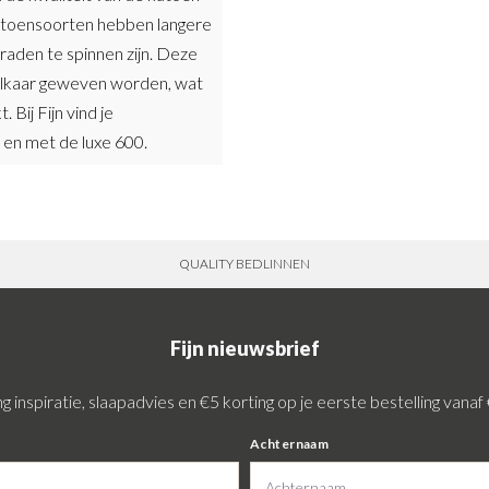
 katoensoorten hebben langere
aden te spinnen zijn. Deze
elkaar geweven worden, wat
Bij Fijn vind je
 en met de luxe 600.
QUALITY BEDLINNEN
Fijn nieuwsbrief
 inspiratie, slaapadvies en €5 korting op je eerste bestelling vanaf
Achternaam