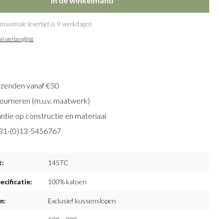
In de winkelmand
 maximale levertijd is 9 werkdagen
n verlanglijst
rzenden vanaf €50
tourneren (m.u.v. maatwerk)
antie op constructie en materiaal
+31-(0)13-5456767
t:
145TC
ecificatie:
100% katoen
n:
Exclusief kussenslopen