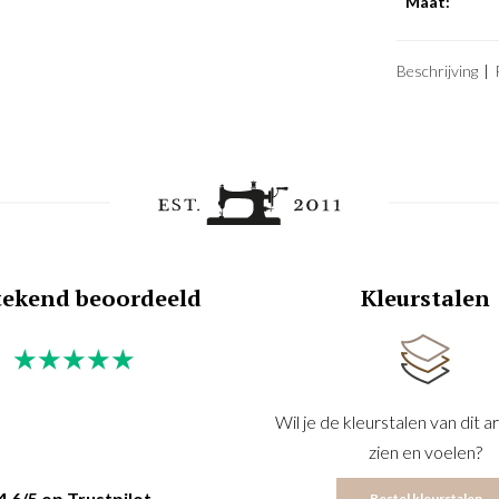
Maat:
Beschrijving
tekend beoordeeld
Kleurstalen
★
★
★
★
★
Wil je de
kleurstalen
van dit ar
zien en voelen?
4,6/5 op Trustpilot
Bestel kleurstalen