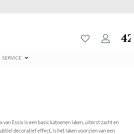
42
Je hebt 0 items op je verl
SERVICE
nginx
 van Essix is een basic katoenen laken, uiterst zacht en
ubtiel decoratief effect, is het laken voorzien van een