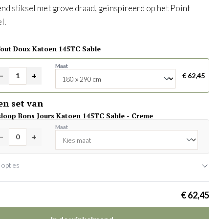
nd stiksel met grove draad, geïnspireerd op het Point
l.
Tout Doux Katoen 145TC Sable
Maat
−
+
€ 62,45
en set van
sloop Bons Jours Katoen 145TC Sable - Creme
Maat
−
+
 opties
€ 62,45