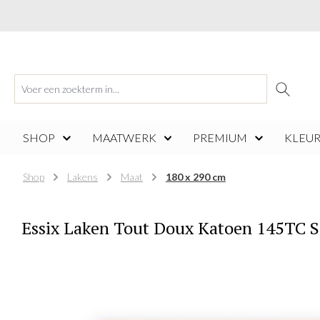
 naar de hoofdinhoud
Ga naar de zoekopdracht
Ga naar de hoofdnavigatie
SHOP
MAATWERK
PREMIUM
KLEUR
Shop
Lakens
Maat
180 x 290 cm
Essix Laken Tout Doux Katoen 145TC S
Afbeeldingengalerij overslaan