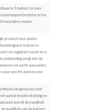
erbaar in 3 maten, tot een
ussenslopen bestel je er los
e uit meerdere maten
ijk product met unieke
r beddengoed. Katoen is
ert en reguleert vocht en is
e platbinding zorgt dat de
 geweven en zacht aanvoelen.
 voor een fris bed en een
ichtheid van geweven stof
et aantal draden (ketting en
readcount wordt de kwaliteit
 de kwaliteit van de katoen