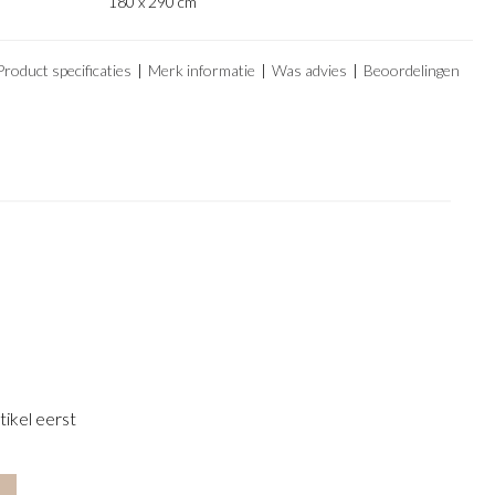
180 x 290 cm
Product specificaties
Merk informatie
Was advies
Beoordelingen
tikel eerst