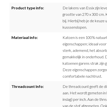
Product type info:
De lakens van Essix zijn lev
grootte van 270 x 300 cm. K
bij. Hierbij heb je de keuz
kusssenslopen.
Materiaal info:
Katoen is een 100% natuurl
eigenschappen; ideaal voo
sterk, ademend, het absorbe
gemakkelijk in onderhoud. D
katoenen garens strak zijn
Deze eigenschappen zorgen
comfortabele nachtrust.
Threadcount Info:
De threadcount geeft de d
aan. Het wordt gemeten in h
inslag) per inch. Aan de th
van de stof afgemeten. Ook