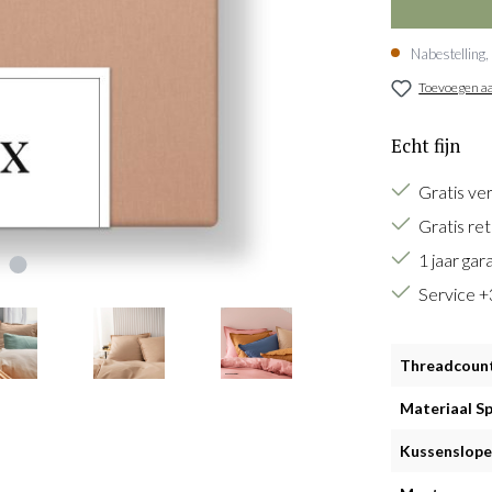
Nabestelling,
Toevoegen aa
Echt fijn
Gratis ve
Gratis re
1 jaar gar
Service 
Threadcoun
Materiaal Sp
Kussenslope